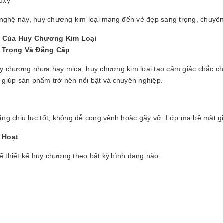
poxy
ghệ này, huy chương kim loại mang đến vẻ đẹp sang trọng, chuyên 
t Của Huy Chương Kim Loại
g Trọng Và Đẳng Cấp
huy chương nhựa hay mica, huy chương kim loại tạo cảm giác chắc ch
 giúp sản phẩm trở nên nổi bật và chuyên nghiệp.
năng chịu lực tốt, không dễ cong vênh hoặc gãy vỡ. Lớp mạ bề mặt 
h Hoạt
ể thiết kế huy chương theo bất kỳ hình dạng nào: