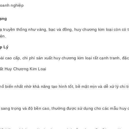
doanh nghiệp
Dạng
 truyền thống như vàng, bạc và đồng, huy chương kim loại còn có 
iện.
p Lý
i cao cấp, chi phí sản xuất huy chương kim loại rất cạnh tranh, đặc 
uất Huy Chương Kim Loại
phổ biến nhất nhờ khả năng tạo hình tốt, bề mặt mịn và dễ xử lý chi ti
sang trọng và độ bền cao, thường được sử dụng cho các mẫu huy 