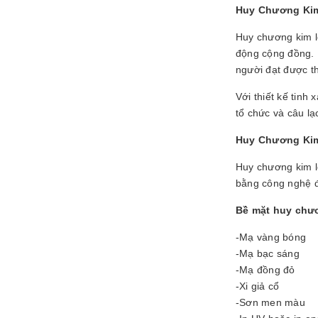
Huy Chương Kim
Huy chương kim lo
động cộng đồng. 
người đạt được th
Với thiết kế tinh
tổ chức và câu lạ
Huy Chương Kim
Huy chương kim l
bằng công nghệ đú
Bề mặt huy chươ
-Mạ vàng bóng
-Mạ bạc sáng
-Mạ đồng đỏ
-Xi giả cổ
-Sơn men màu