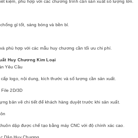
tiết kiệm, phù hợp với các chương trình cần sản xuất số lượng lớn.
chống gỉ tốt, sáng bóng và bền bỉ.
 và phù hợp với các mẫu huy chương cần tối ưu chi phí.
Xuất Huy Chương Kim Loại
ận Yêu Cầu
cấp logo, nội dung, kích thước và số lượng cần sản xuất.
 File 2D/3D
dựng bản vẽ chi tiết để khách hàng duyệt trước khi sản xuất.
uôn
huôn dập được chế tạo bằng máy CNC với độ chính xác cao.
c Dập Huy Chương