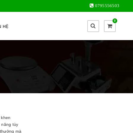
0795556503
0
N HỆ
h khen
ả năng tùy
n thưởng mà