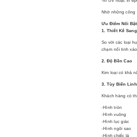
-In UV hoặc in e
Nhờ những công n
Ưu Điểm Nổi Bậ
1. Thiết Kế San
So với các loại 
chạm nổi tinh xảo
2. Độ Bền Cao
Kim loại có khả 
3. Tùy Biến Lin
Khách hàng có th
-Hình tròn
-Hình vuông
-Hình lục giác
-Hình ngôi sao
-Hình chiếc lá