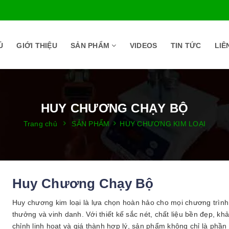
Ủ
GIỚI THIỆU
SẢN PHẨM
VIDEOS
TIN TỨC
LIÊ
HUY CHƯƠNG CHẠY BỘ
Trang chủ
SẢN PHẨM
HUY CHƯƠNG KIM LOẠI
Huy Chương Chạy Bộ
Huy chương kim loại là lựa chọn hoàn hảo cho mọi chương trìn
thưởng và vinh danh. Với thiết kế sắc nét, chất liệu bền đẹp, kh
chỉnh linh hoạt và giá thành hợp lý, sản phẩm không chỉ là phầ