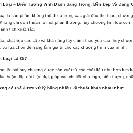
 Loại – Biểu Tượng Vinh Danh Sang Trọng, Bền Đẹp Và Đẳng 
ại là sản phẩm không thể thiếu trong các giải đấu thể thao, chương 
Không chỉ đơn thuần là một phần thưởng, huy chương kim loại còn l
ành tích xuất sắc.
 xảo, chất liệu cao cấp và khả năng tùy chỉnh theo yêu cầu, huy chư
c bộ lựa chọn để nâng tầm giá trị cho các chương trình của mình.
 Loại Là Gì?
oại là loại huy chương được sản xuất từ các chất liệu như hợp kim
c hoặc dập nổi hiện đại, giúp các chi tiết như logo, biểu tượng, chữ
ng có thể được xử lý bằng nhiều kỹ thuật khác nhau như: