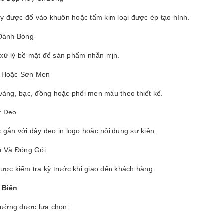
ảy được đổ vào khuôn hoặc tấm kim loại được ép tạo hình.
Đánh Bóng
à xử lý bề mặt để sản phẩm nhẵn mịn.
Hoặc Sơn Men
àng, bạc, đồng hoặc phối men màu theo thiết kế.
 Đeo
gắn với dây đeo in logo hoặc nội dung sự kiện.
a Và Đóng Gói
ợc kiểm tra kỹ trước khi giao đến khách hàng.
 Biến
hường được lựa chọn: