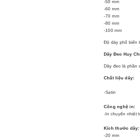
-50 mm
-60 mm
-70 mm
-80 mm
-100 mm
Độ dày phổ biến 
Dây Đeo Huy C
Dây đeo là phần 
Chất liệu dây:
-Satin
Công nghệ in:
-In chuyển nhiệt 
Kích thước dây:
-20 mm